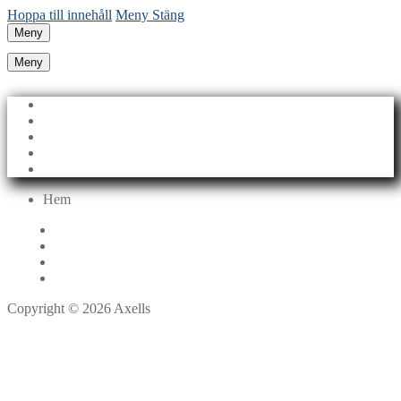
Hoppa till innehåll
Meny
Stäng
Meny
Meny
Hem
Produktutveckling
Kontakta
Start
Product development
Hem
Copyright © 2026 Axells